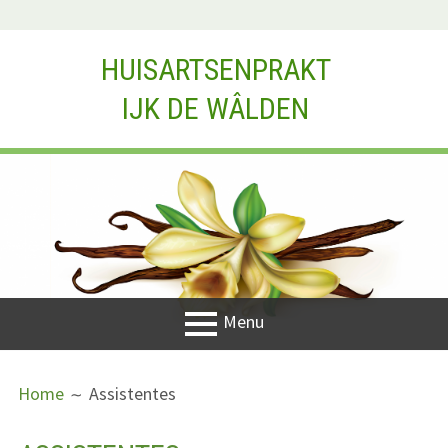
Spring
HUISARTSENPRAKT
naar
de
IJK DE WÂLDEN
inhoud
HEADER
SIDEBAR
Menu
PRIMAIR
BREADCRUMBS
Home
Home
Assistentes
MENU
Medewerkers