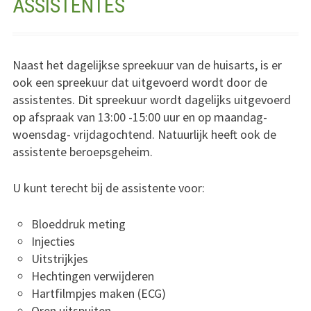
ASSISTENTES
Praktijkinformatie
Openingstijden
Naast het dagelijkse spreekuur van de huisarts, is er
ook een spreekuur dat uitgevoerd wordt door de
Afspraak maken
assistentes. Dit spreekuur wordt dagelijks uitgevoerd
op afspraak van 13:00 -15:00 uur en op maandag-
woensdag- vrijdagochtend. Natuurlijk heeft ook de
Assistentes
assistente beroepsgeheim.
Praktijkondersteuner
U kunt terecht bij de assistente voor:
Uitslagen onderzoeken
Bloeddruk meting
Injecties
Uitstrijkjes
Herhaalmedicatie
Hechtingen verwijderen
Hartfilmpjes maken (ECG)
Urineonderzoek
Oren uitspuiten