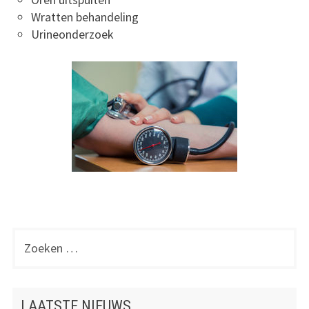
Wratten behandeling
Urineonderzoek
Inschrijven
Praktijkfolder
Nieuws
Contact
Zoeken
PRIMAIRE
naar:
SIDEBAR
LAATSTE NIEUWS